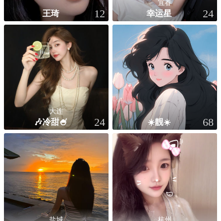
宜春
王琦
幸运星
12
24
大连
🎶冷甜🍧
☀️靓☀️
24
68
盐城
杭州