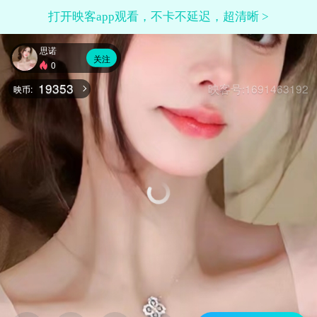
打开映客app观看，不卡不延迟，超清晰 >
思诺
关注
0
19353
映客号:1691463192